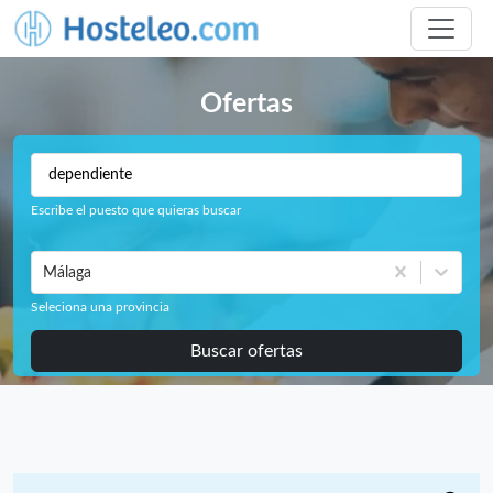
Ofertas
Escribe el puesto que quieras buscar
Málaga
Seleciona una provincia
Buscar ofertas