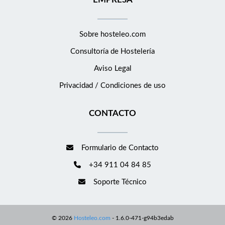
mediterránea, internacional o de volumen medio. Inscríbete a
través de Hosteleo adjuntando tu CV. Valoraremos
especialmente un CV claro y bien estructurado, preferiblemente
Sobre hosteleo.com
en inglés y castellano y de máximo una página, que refleje tanto
Consultoría de
Hostelería
tu experiencia profesional en cocina como tu motivación
Aviso Legal
personal para trabajar y vivir en Holanda.
Privacidad / Condiciones de uso
CONTACTO
Formulario de Contacto
+34 911 04 84 85
Soporte Técnico
©
2026
Hosteleo.com
-
1.6.0-471-g94b3edab