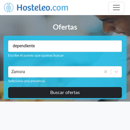
Ofertas
Escribe el puesto que quieras buscar
Zamora
Seleciona una provincia
Buscar ofertas