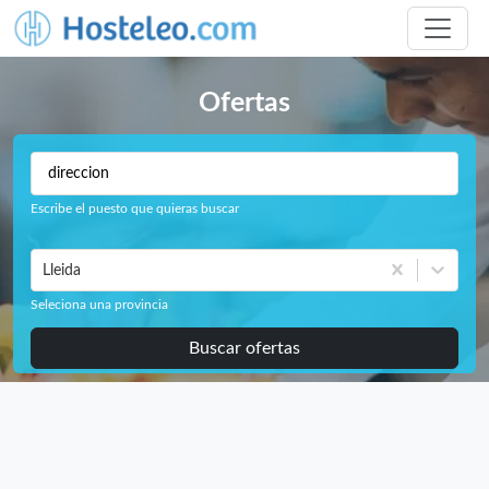
Ofertas
Escribe el puesto que quieras buscar
Lleida
Seleciona una provincia
Buscar ofertas