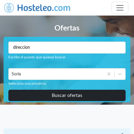
Ofertas
Escribe el puesto que quieras buscar
Soria
Seleciona una provincia
Buscar ofertas