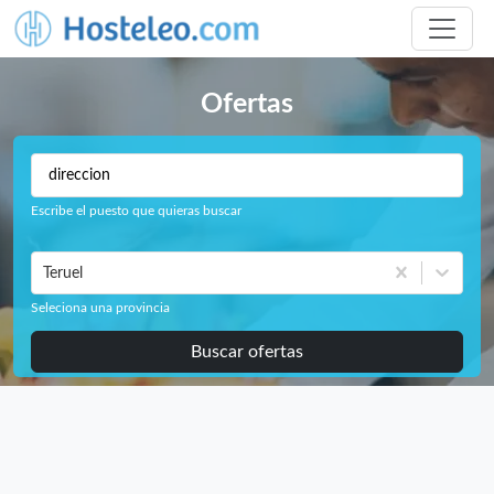
Ofertas
Escribe el puesto que quieras buscar
Teruel
Seleciona una provincia
Buscar ofertas