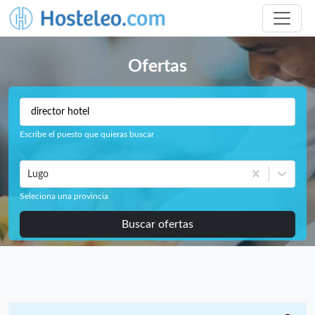
Ofertas
Escribe el puesto que quieras buscar
Lugo
Seleciona una provincia
Buscar ofertas