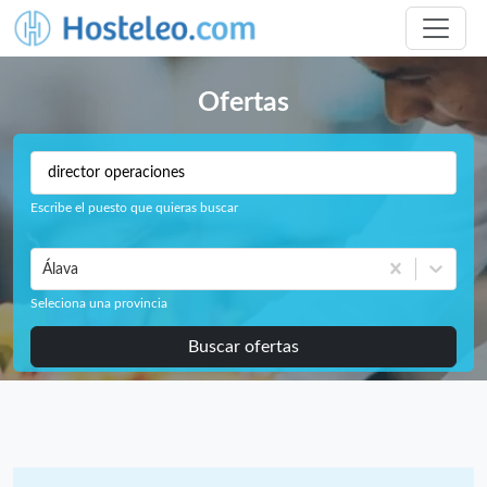
Ofertas
Escribe el puesto que quieras buscar
Álava
Seleciona una provincia
Buscar ofertas