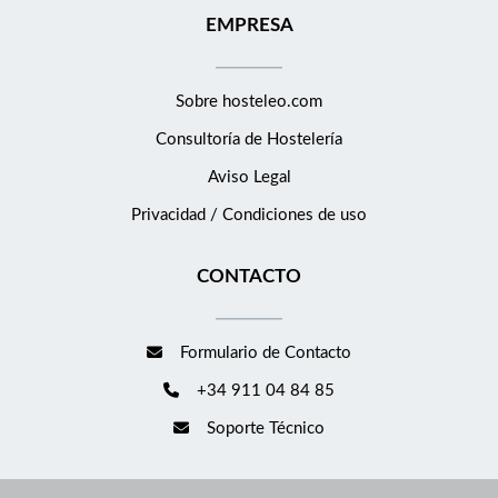
Experiencia en operaciones de M&amp;A, corporate y real
EMPRESA
estate . Valorable experiencia en sector hotelero, turismo o
inversión inmobiliaria . Alta capacidad de análisis jurídico,
negociación contractual y gestión de proyectos. Perfil con
Sobre hosteleo.com
mentalidad pragmática, orientación a negocio y capacidad de
Consultoría de
Hostelería
trabajo en equipo. Nivel avanzado de inglés , hablado y escrito.
Disponibilidad para viajes puntuales dentro del ámbito nacional.
Aviso Legal
Se podrán solicitar referencias profesionales durante el proceso
Privacidad / Condiciones de uso
de selección. Qué ofrecemos Contrato indefinido . Participación
en operaciones estratégicas y proyectos de expansión del grupo
CONTACTO
. Entorno profesional dinámico dentro de un grupo consolidado
del sector hospitality. Beneficios sociales del grupo: Comida a
cargo de la empresa Tarifas especiales en hoteles del grupo
Formulario de Contacto
Tarifas especiales en gimnasios Metropolitan Plataforma de
+34 911 04 84 85
beneficios y descuentos
Soporte Técnico