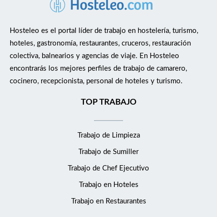
Participar en operaciones de adquisición de activos turísticos y
proyectos inmobiliarios , incluyendo análisis preliminar,
procesos de due diligence , estructuración jurídica y
Hosteleo es el portal líder de trabajo en hostelería, turismo,
negociación de contratos. Redactar, revisar y negociar
hoteles, gastronomía, restaurantes, cruceros, restauración
contratos mercantiles y corporativos relevantes . Supervisar y
colectiva, balnearios y agencias de viaje. En Hosteleo
apoyar el trabajo de abogados/as más junior del departamento,
encontrarás los mejores perfiles de trabajo de camarero,
coordinando plazos y consultas jurídicas internas. Asesorar a los
cocinero, recepcionista, personal de hoteles y turismo.
establecimientos hoteleros en cuestiones legales derivadas de
su actividad operativa y de nuevos proyectos de negocio.
TOP TRABAJO
Prestar asesoramiento en materia societaria y gobierno
corporativo (actas, operaciones societarias, poderes,
Trabajo de Limpieza
cumplimiento normativo, contratación de servicios, etc.).
Coordinar la gestión de procedimientos contenciosos y la
Trabajo de Sumiller
relación con asesores jurídicos externos. Requisitos Licenciatura
Trabajo de Chef Ejecutivo
o Grado en Derecho . Abogado/a colegiado/a con experiencia
consolidada en abogacía mercantil / corporate law . 10–15
Trabajo en Hoteles
años de experiencia profesional como abogado/a senior ,
Trabajo en Restaurantes
desarrollada tanto en despacho de abogados como en empresa.