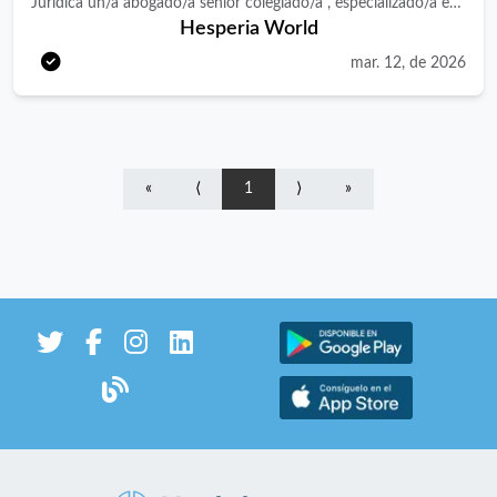
Jurídica un/a abogado/a senior colegiado/a , especializado/a en
Hesperia World
Derecho Mercantil, Corporate y operaciones de M&amp;A ,
para participar en el asesoramiento jurídico del grupo y en
mar. 12, de 2026
proyectos estratégicos de expansión y adquisición de activos.
La persona seleccionada se incorporará como Senior Legal
Counsel , trabajando estrechamente con la Dirección Jurídica y
prestando asesoramiento legal a las distintas sociedades del
«
⟨
1
⟩
»
grupo, incluyendo su actividad hotelera y otras líneas de
negocio como Metropolitan , cadena de centros deportivos.
Buscamos un perfil de abogado/a senior con sólida trayectoria
en abogacía mercantil , que haya desarrollado su carrera tanto
en despacho de abogados de reconocido prestigio como en
empresa , con experiencia en operaciones corporativas y
capacidad para coordinar proyectos jurídicos complejos.
Responsabilidades principales Dar soporte al Director de
Asesoría Jurídica en la gestión y coordinación del departamento
legal. Prestar asesoramiento jurídico corporativo a las distintas
áreas del grupo, hoteles, filiales y sociedades vinculadas.