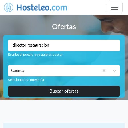
Ofertas
Escribe el puesto que quieras buscar
Cuenca
Seleciona una provincia
Buscar ofertas