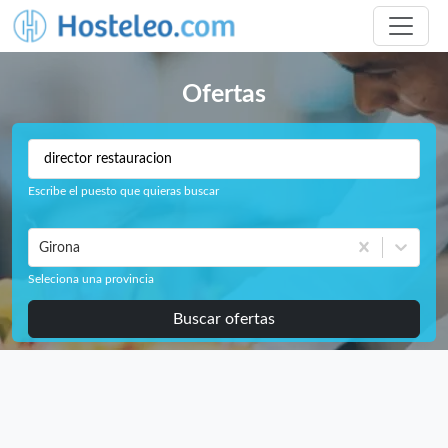
Ofertas
Escribe el puesto que quieras buscar
Girona
Seleciona una provincia
Buscar ofertas