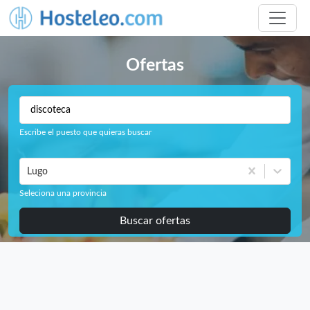
Ofertas
Escribe el puesto que quieras buscar
Lugo
Seleciona una provincia
Buscar ofertas