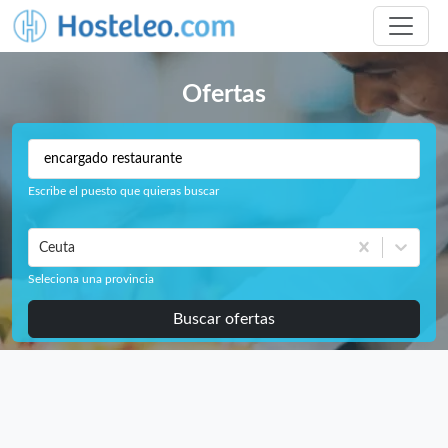
Ofertas
Escribe el puesto que quieras buscar
Ceuta
Seleciona una provincia
Buscar ofertas