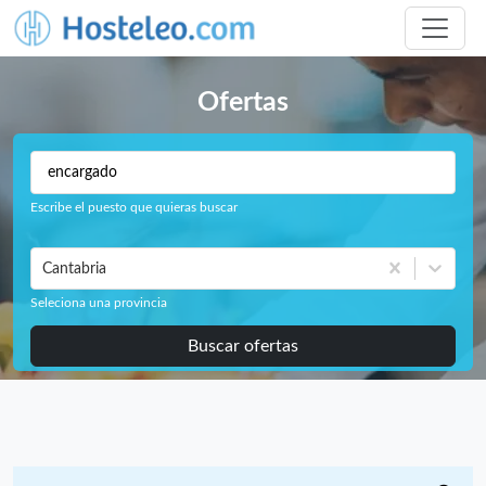
Ofertas
Escribe el puesto que quieras buscar
Cantabria
Seleciona una provincia
Buscar ofertas