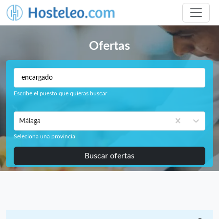
Ofertas
Escribe el puesto que quieras buscar
Málaga
Seleciona una provincia
Buscar ofertas