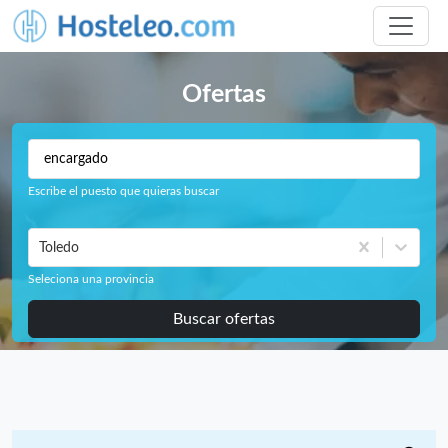
Ofertas
Escribe el puesto que quieras buscar
Toledo
Seleciona una provincia
Buscar ofertas