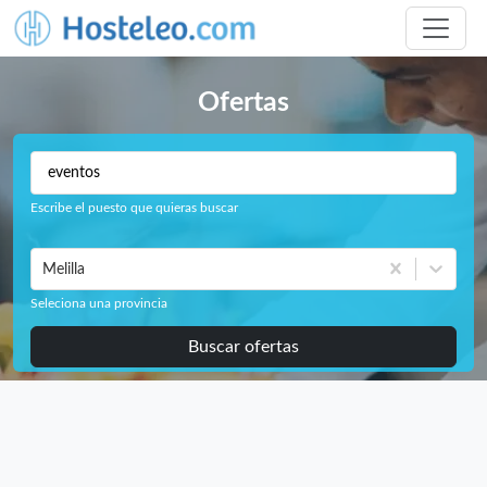
Ofertas
Escribe el puesto que quieras buscar
Melilla
Seleciona una provincia
Buscar ofertas