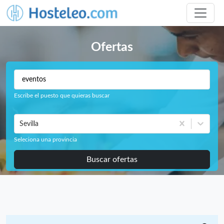
Ofertas
Escribe el puesto que quieras buscar
Sevilla
Seleciona una provincia
Buscar ofertas