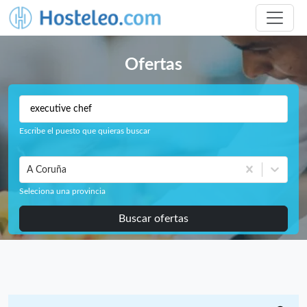
Ofertas
Escribe el puesto que quieras buscar
A Coruña
Seleciona una provincia
Buscar ofertas