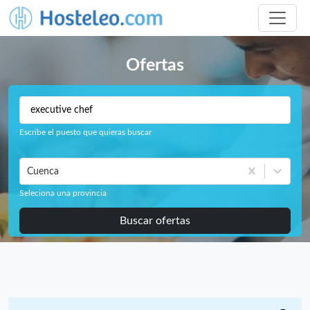
Ofertas
Escribe el puesto que quieras buscar
Cuenca
Seleciona una provincia
Buscar ofertas