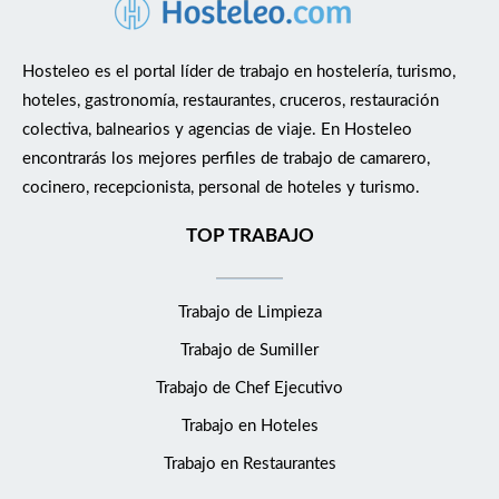
condiciones finales se concretarán en entrevista según
experiencia, disponibilidad y encaje con el puesto. FUNCIONES
* Realizar masajes relajantes y wellness a clientes del beach
Hosteleo es el portal líder de trabajo en hostelería, turismo,
club. * Atender al cliente con trato profesional, amable y
hoteles, gastronomía, restaurantes, cruceros, restauración
cercano. * Preparar la cabina antes de cada servicio. * Mantener
colectiva, balnearios y agencias de viaje. En Hosteleo
la cabina limpia, ordenada y cuidada. * Controlar el material
encontrarás los mejores perfiles de trabajo de camarero,
básico de trabajo. * Cuidar la experiencia premium del cliente. *
cocinero, recepcionista, personal de hoteles y turismo.
Coordinarse con el equipo durante la temporada. REQUISITOS
* Experiencia previa realizando masajes. * Buena presencia e
TOP TRABAJO
imagen profesional. * Trato educado, amable y responsable. *
Puntualidad y compromiso. * Disponibilidad durante la
Trabajo de Limpieza
temporada de verano. * Se valorará experiencia en spas,
hoteles, centros wellness, estética, fisioterapia o beach clubs.
Trabajo de Sumiller
Buscamos personas serias, profesionales y con buena actitud,
Trabajo de Chef Ejecutivo
que quieran trabajar en un entorno bonito, de verano y con
posibilidad de generar ingresos extra mediante comisiones.
Trabajo en Hoteles
Trabajo en Restaurantes