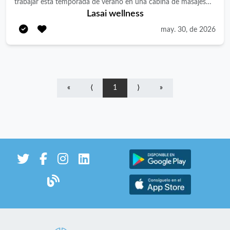
trabajar esta temporada de verano en una cabina de masajes
Lasai wellness
ubicada dentro de un beach club premium en Ibiza. Buscamos
personas con experiencia en masaje, buena presencia, trato
may. 30, de 2026
excelente al cliente y ganas de formar parte de un proyecto
cuidado, elegante y profesional en un entorno de playa.
UBICACIÓN Ibiza – Beach Club premium QUÉ OFRECEMOS *
Trabajo de temporada de verano. * Entorno agradable, cuidado
«
⟨
1
⟩
»
y profesional. * Salario fijo mensual + comisión variable. *
Comisión adicional del 3% por cada masaje realizado. *
Jornadas parciales según puesto. * Horario operativo
aproximado de la cabina: 11:00 a 19:00. * Incorporación
próxima. CONDICIONES Y JORNADAS DISPONIBLES * 37 h
semanales aprox. — 1.550 € brutos/mes + 3% de comisión por
masaje realizado. * 27 h semanales aprox. — 1.150 €
brutos/mes + 3% de comisión por masaje realizado. * 20 h
semanales aprox. — 850 € brutos/mes + 3% de comisión por
masaje realizado. Todas las jornadas son parciales, por lo que la
retribución está adaptada al número de horas del puesto. Las