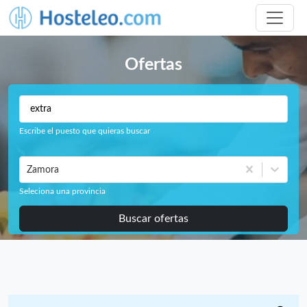
Ofertas
Escribe el puesto que quieras buscar
Zamora
Seleciona una provincia
Buscar ofertas