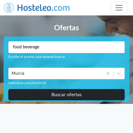
Ofertas
Escribe el puesto que quieras buscar
Murcia
Seleciona una provincia
Buscar ofertas