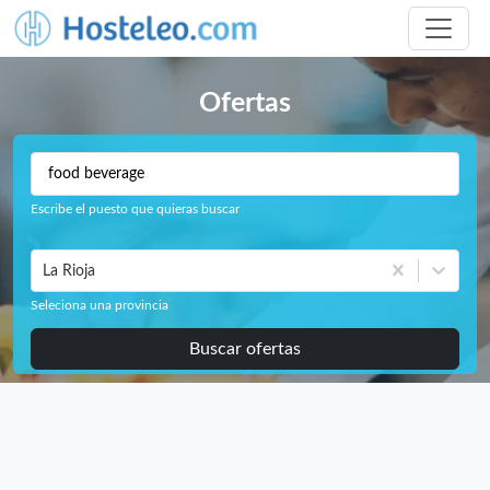
Ofertas
Escribe el puesto que quieras buscar
La Rioja
Seleciona una provincia
Buscar ofertas