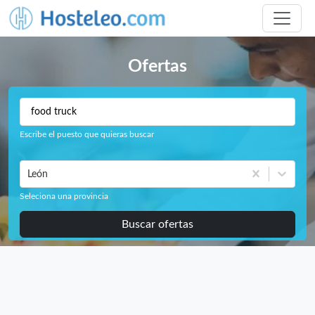
Ofertas
Escribe el puesto que quieras buscar
León
Seleciona una provincia
Buscar ofertas