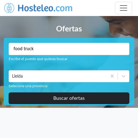
Ofertas
Escribe el puesto que quieras buscar
Lleida
Seleciona una provincia
Buscar ofertas