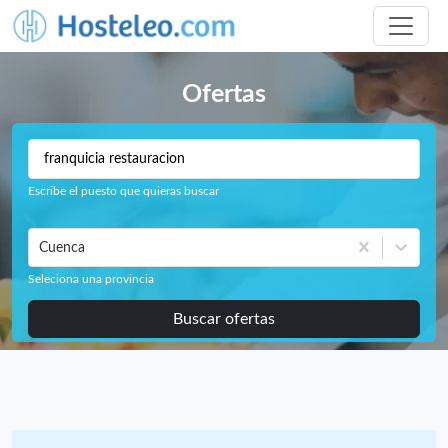
Ofertas
Escribe el puesto que quieras buscar
Cuenca
Seleciona una provincia
Buscar ofertas