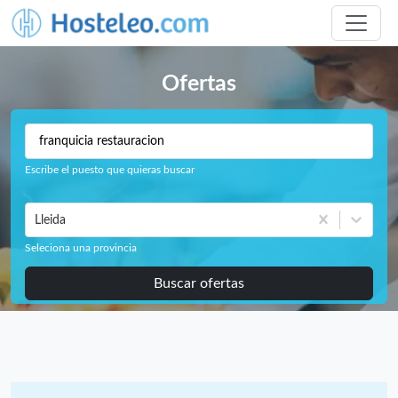
Ofertas
Escribe el puesto que quieras buscar
Lleida
Seleciona una provincia
Buscar ofertas