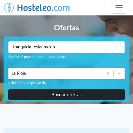
Ofertas
Escribe el puesto que quieras buscar
La Rioja
Seleciona una provincia
Buscar ofertas