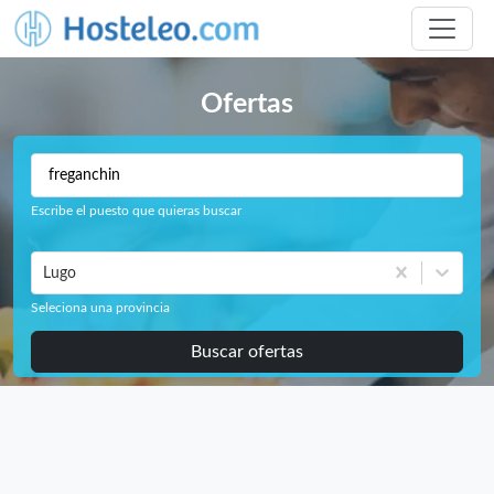
Ofertas
Escribe el puesto que quieras buscar
Lugo
Seleciona una provincia
Buscar ofertas