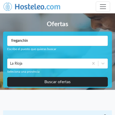
Ofertas
Escribe el puesto que quieras buscar
La Rioja
Seleciona una provincia
Buscar ofertas