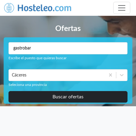
Ofertas
Escribe el puesto que quieras buscar
Cáceres
Seleciona una provincia
Buscar ofertas