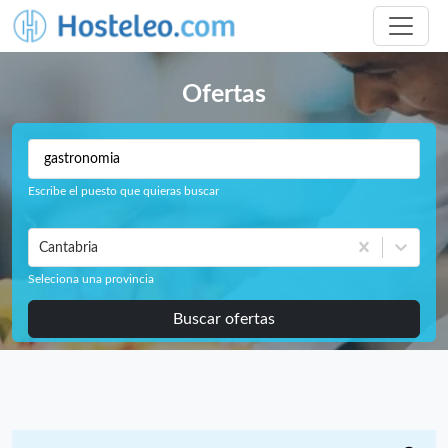
Ofertas
Escribe el puesto que quieras buscar
Cantabria
Seleciona una provincia
Buscar ofertas