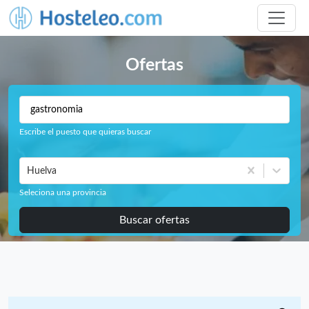
Ofertas
Escribe el puesto que quieras buscar
Huelva
Seleciona una provincia
Buscar ofertas