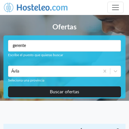
Ofertas
Escribe el puesto que quieras buscar
Ávila
Seleciona una provincia
Buscar ofertas