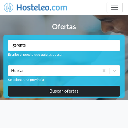
Ofertas
Escribe el puesto que quieras buscar
Huelva
Seleciona una provincia
Buscar ofertas