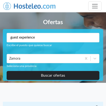
Ofertas
Escribe el puesto que quieras buscar
Zamora
Seleciona una provincia
Buscar ofertas