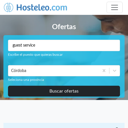
Ofertas
Escribe el puesto que quieras buscar
Córdoba
Seleciona una provincia
Buscar ofertas