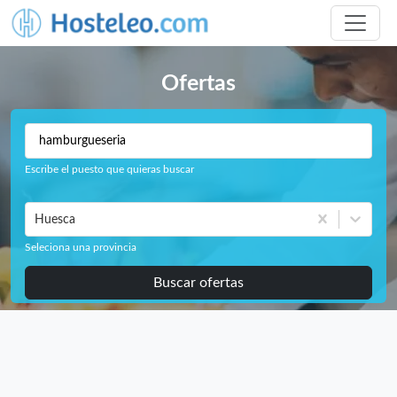
Ofertas
Escribe el puesto que quieras buscar
Huesca
Seleciona una provincia
Buscar ofertas