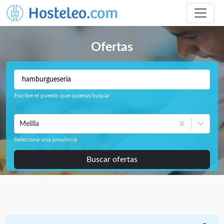
Ofertas
Escribe el puesto que quieras buscar
Melilla
Seleciona una provincia
Buscar ofertas