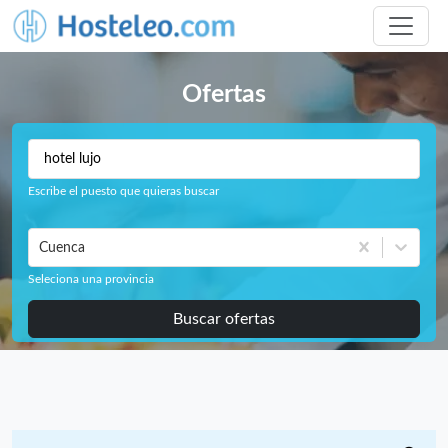
Ofertas
Escribe el puesto que quieras buscar
Cuenca
Seleciona una provincia
Buscar ofertas