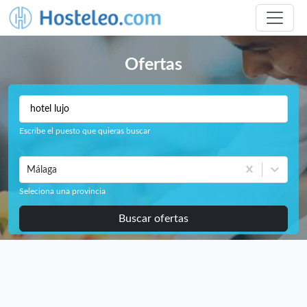
Ofertas
Escribe el puesto que quieras buscar
Málaga
Seleciona una provincia
Buscar ofertas