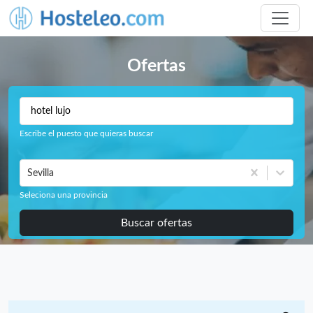
Ofertas
Escribe el puesto que quieras buscar
Sevilla
Seleciona una provincia
Buscar ofertas