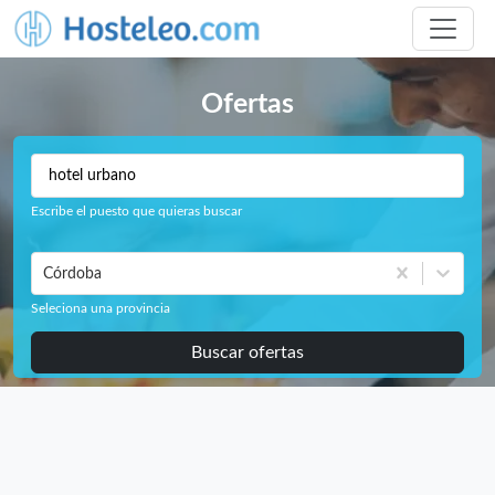
Ofertas
Escribe el puesto que quieras buscar
Córdoba
Seleciona una provincia
Buscar ofertas