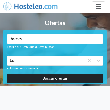
Ofertas
Escribe el puesto que quieras buscar
Jaén
Seleciona una provincia
Buscar ofertas