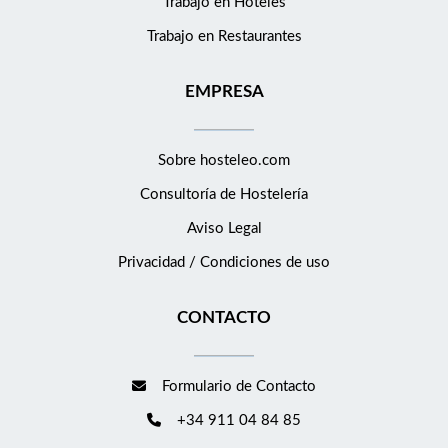
Trabajo en Hoteles
mercado e impartida por los mejores profesionales en activo
Trabajo en Restaurantes
del sector. Acceso a nuestro Club del Empleado: donde podrás
beneficiarte de diferentes tipos de descuentos y ventajas de
EMPRESA
todo tipo (ocio, tecnología, deporte, moda etc). Disfrutar de
noches de hotel gratis: con el Programa de referenciados de
Eurostars Hotel Company, recompensamos las
Sobre hosteleo.com
recomendaciones que se transforman en contrataciones. Si
recomiendas a alguien y le contratamos, recibes noches de
Consultoría de
Hostelería
hotel gratis. Si este proyecto te interesa y crees que encajas en
Aviso Legal
el perfil, nos encantaría que apliques a la posición. O, si conoces
Privacidad / Condiciones de uso
a alguien que le pueda interesar, no dudes en compartir esta
oferta.
CONTACTO
Formulario de Contacto
+34 911 04 84 85