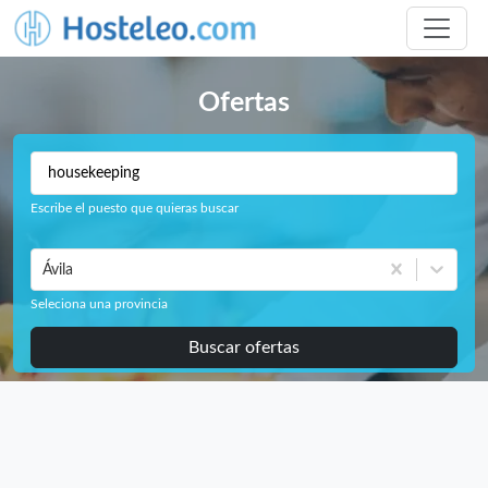
Ofertas
Escribe el puesto que quieras buscar
Ávila
Seleciona una provincia
Buscar ofertas