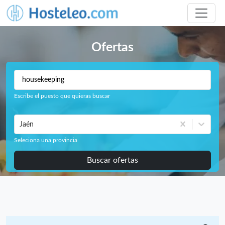
Ofertas
Escribe el puesto que quieras buscar
Jaén
Seleciona una provincia
Buscar ofertas