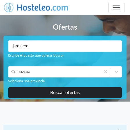
Ofertas
Escribe el puesto que quieras buscar
Guipúzcoa
Seleciona una provincia
Buscar ofertas