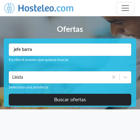
Ofertas
Escribe el puesto que quieras buscar
Lleida
Seleciona una provincia
Buscar ofertas