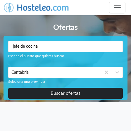
Ofertas
Escribe el puesto que quieras buscar
Cantabria
Seleciona una provincia
Buscar ofertas